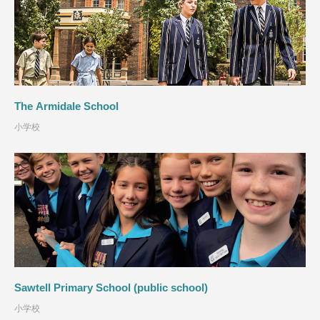
The Armidale School
小学校
Sawtell Primary School (public school)
小学校